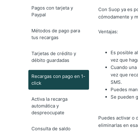
Pagos con tarjeta y
Con Suop ya es po
Paypal
cómodamente y más
Métodos de pago para
Ventajas:
tus recargas
Es posible a
Tarjetas de crédito y
vez que hag
débito guardadas
Cuando una 
vez que reca
Recargas con pago en 1-
SMS.
click
Puedes mant
Se pueden ge
Activa la recarga
automática y
despreocupate
Puedes activar o d
eliminarlas en esa
Consulta de saldo