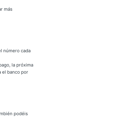
ar más
 el número cada
pago, la próxima
a el banco por
también podéis